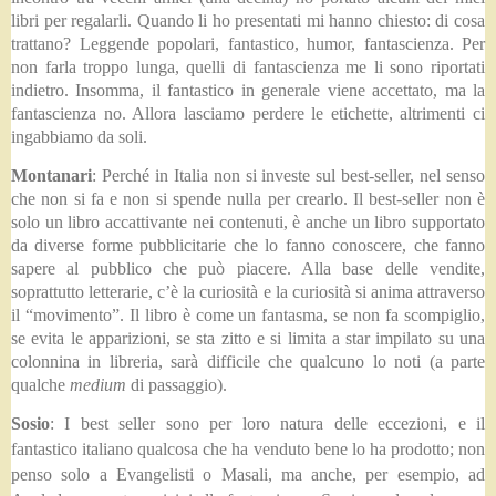
libri per regalarli. Quando li ho presentati mi hanno chiesto: di cosa
trattano? Leggende popolari, fantastico, humor, fantascienza. Per
non farla troppo lunga, quelli di fantascienza me li sono riportati
indietro. Insomma, il fantastico in generale viene accettato, ma la
fantascienza no. Allora lasciamo perdere le etichette, altrimenti ci
ingabbiamo da soli.
Montanari
: Perché in Italia non si investe sul best-seller, nel senso
che non si fa e non si spende nulla per crearlo. Il best-seller non è
solo un libro accattivante nei contenuti, è anche un libro supportato
da diverse forme pubblicitarie che lo fanno conoscere, che fanno
sapere al pubblico che può piacere. Alla base delle vendite,
soprattutto letterarie, c’è la curiosità e la curiosità si anima attraverso
il “movimento”. Il libro è come un fantasma, se non fa scompiglio,
se evita le apparizioni, se sta zitto e si limita a star impilato su una
colonnina in libreria, sarà difficile che qualcuno lo noti (a parte
qualche
medium
di passaggio).
Sosio
: I best seller sono per loro natura delle eccezioni, e il
fantastico italiano qualcosa che ha venduto bene lo ha prodotto; non
penso solo a Evangelisti o Masali, ma anche, per esempio, ad