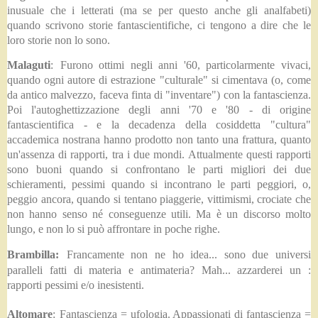
inusuale che i letterati (ma se per questo anche gli analfabeti)
quando scrivono storie fantascientifiche, ci tengono a dire che le
loro storie non lo sono.
Malaguti
:
Furono ottimi negli anni '60, particolarmente vivaci,
quando ogni autore di estrazione "culturale" si cimentava (o, come
da antico malvezzo, faceva finta di "inventare") con la fantascienza.
Poi l'autoghettizzazione degli anni '70 e '80 - di origine
fantascientifica - e la decadenza della cosiddetta "cultura"
accademica nostrana hanno prodotto non tanto una frattura, quanto
un'assenza di rapporti, tra i due mondi. Attualmente questi rapporti
sono buoni quando si confrontano le parti migliori dei due
schieramenti, pessimi quando si incontrano le parti peggiori, o,
peggio ancora, quando si tentano piaggerie, vittimismi, crociate che
non hanno senso né conseguenze utili. Ma è un discorso molto
lungo, e non lo si può affrontare in poche righe.
Brambilla:
Francamente non ne ho idea... sono due universi
paralleli fatti di materia e antimateria? Mah... azzarderei un :
rapporti pessimi e/o inesistenti.
Altomare
:
Fantascienza = ufologia. Appassionati di fantascienza =