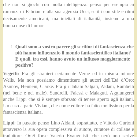
che non si giochi con molta intelligenza: penso per esempio ai
romanzi di Fabriani e alla sua agenzia Ucci, scritti con stile e ritmi
decisamente americani, ma iniettati di italianità, insieme a una
buona dose di humor.
Quali sono a vostro parere gli scrittori di fantascienza che
più hanno influenzato il mondo fantascientifico italiano?
E quali, tra essi, hanno avuto un influsso maggiormente
positivo?
Vegetti:
Fra gli stranieri certamente Verne ed in misura minore
Wells. Ma non possiamo dimenticare gli autori dell’Età d’Oro:
Asimov, Heinlein, Clarke. Fra gli italiani Salgari, Aldani, Rambelli
(nel bene e nel male), Sandrelli, Falessi e Malaguti. Aggiungerei
anche Lippi che si è sempre sforzato di tenere aperto agli italiani.
Un caso a parte Viviani, che come editore ha fatto moltissimo per la
fantascienza italiana.
Lippi
: In passato penso Lino Aldani, soprattutto, e Vittorio Curtoni
attraverso la sua opera complessiva di autore, curatore di collane e
traduttore. Oggi forse Valerio Evangelisti, che però non scrive