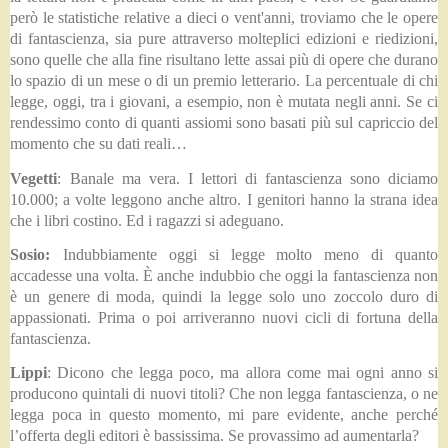
però le statistiche relative a dieci o vent'anni, troviamo che le opere
di fantascienza, sia pure attraverso molteplici edizioni e riedizioni,
sono quelle che alla fine risultano lette assai più di opere che durano
lo spazio di un mese o di un premio letterario. La percentuale di chi
legge, oggi, tra i giovani, a esempio, non è mutata negli anni. Se ci
rendessimo conto di quanti assiomi sono basati più sul capriccio del
momento che su dati reali…
Vegetti
:
Banale ma vera. I lettori di fantascienza sono diciamo
10.000; a volte leggono anche altro. I genitori hanno la strana idea
che i libri costino. Ed i ragazzi si adeguano.
Sosio:
Indubbiamente oggi si legge molto meno di quanto
accadesse una volta. È anche indubbio che oggi la fantascienza non
è un genere di moda, quindi la legge solo uno zoccolo duro di
appassionati. Prima o poi arriveranno nuovi cicli di fortuna della
fantascienza.
Lippi
: Dicono che legga poco, ma allora come mai ogni anno si
producono quintali di nuovi titoli? Che non legga fantascienza, o ne
legga poca in questo momento, mi pare evidente, anche perché
l’offerta degli editori è bassissima. Se provassimo ad aumentarla?