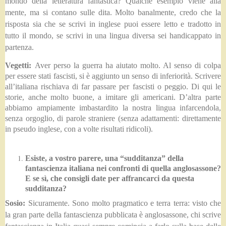
mondo della letteratura fantastica? Qualche esempio viene alla
mente, ma si contano sulle dita. Molto banalmente, credo che la
risposta sia che se scrivi in inglese puoi essere letto e tradotto in
tutto il mondo, se scrivi in una lingua diversa sei handicappato in
partenza.
Vegetti:
Aver perso la guerra ha aiutato molto. Al senso di colpa
per essere stati fascisti, si è aggiunto un senso di inferiorità. Scrivere
all’italiana rischiava di far passare per fascisti o peggio. Di qui le
storie, anche molto buone, a imitare gli americani. D’altra parte
abbiamo ampiamente imbastardito la nostra lingua infarcendola,
senza orgoglio, di parole straniere (senza adattamenti: direttamente
in pseudo inglese, con a volte risultati ridicoli).
Esiste, a vostro parere, una “sudditanza” della
fantascienza italiana nei confronti di quella anglosassone?
E se sì, che consigli date per affrancarci da questa
sudditanza?
Sosio:
Sicuramente. Sono molto pragmatico e terra terra: visto che
la gran parte della fantascienza pubblicata è anglosassone, chi scrive