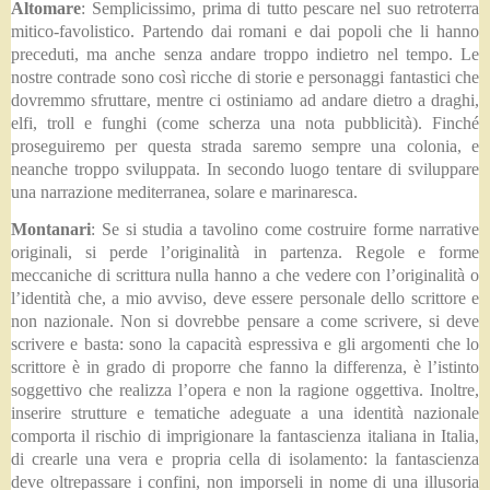
Altomare
:
Semplicissimo, prima di tutto pescare nel suo retroterra
mitico-favolistico. Partendo dai romani e dai popoli che li hanno
preceduti, ma anche senza andare troppo indietro nel tempo. Le
nostre contrade sono così ricche di storie e personaggi fantastici che
dovremmo sfruttare, mentre ci ostiniamo ad andare dietro a draghi,
elfi, troll e funghi (come scherza una nota pubblicità). Finché
proseguiremo per questa strada saremo sempre una colonia, e
neanche troppo sviluppata. In secondo luogo tentare di sviluppare
una narrazione mediterranea, solare e marinaresca.
Montanari
:
Se si studia a tavolino come costruire forme narrative
originali, si perde l’originalità in partenza. Regole e forme
meccaniche di scrittura nulla hanno a che vedere con l’originalità o
l’identità che, a mio avviso, deve essere personale dello scrittore e
non nazionale. Non si dovrebbe pensare a come scrivere, si deve
scrivere e basta: sono la capacità espressiva e gli argomenti che lo
scrittore è in grado di proporre che fanno la differenza, è l’istinto
soggettivo che realizza l’opera e non la ragione oggettiva. Inoltre,
inserire strutture e tematiche adeguate a una identità nazionale
comporta il rischio di imprigionare la fantascienza italiana in Italia,
di crearle una vera e propria cella di isolamento: la fantascienza
deve oltrepassare i confini, non imporseli in nome di una illusoria