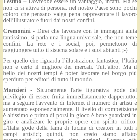
Festino
– Dovrebbe essere un vantaggio, infatti. Ma se
non ci si attiva di persona, nel nostro Paese sono pochi
coloro che pensano valga pena rappresentare il lavoro
dell’illustratore fuori dai nostri confini.
Cremonini
- Direi che lavorare con le immagini aiuta
tantissimo, si parla una lingua universale, che non teme
confini. La rete e i social, poi, permettono di
raggiungere tutto il sistema solare e i suoi abitanti ;-)
Per quello che riguarda l’illustrazione fantastica, l’Italia
non è certo il migliore dei mercati. Tutt’altro. Ma il
bello dei nostri tempi è poter lavorare nel borgo più
sperduto per editori di tutto il mondo.
Manzieri
- Sicuramente l'arte figurativa gode del
privilegio di essere fruita immediatamente dappertutto,
ma a seguire l'avvento di Internet il numero di artisti è
aumentato esponenzialmente. Il livello di competizione
è altissimo e prima di porsi in gioco è bene guardarsi in
giro e analizzare le proprie opere con spirito critico.
L'Italia gode della fama di fucina di creatori in tutti i
campi artistici; quindi, non credo siamo affatto