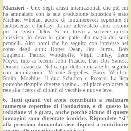
Manzieri
- Uno degli artisti internazionali che più mi
ha ammaliato con la sua produzione fantastica è stato
Michael Whelan, autore di innumerevoli copertine di
fantascienza e fantasy, da me intervistato anni orsono
per la rivista Delos. Se mi trovo a scrivere questa
intervista, lo devo in gran parte alla magia dei suoi
pennelli. Altri nomi che ho seguito con interesse nel
corso degli anni: Roger Dean, Jim Burns, Bob
Eggleton, Patrick Woodroffe, Virgil Finlay, Ilene
Meyer, fino ai recenti John Picacio, Dan Dos Santos,
Donato Giancola. Nel campo della nona arte ho seguito
con ammirazione: Vicente Segrelles, Barry Windsor
Smith, Moebius, il duo Schuiten e Peeters. La lista
potrebbe riempire diverse pagine... mi piace esplorare la
rete alla ricerca di dipinti di vecchie e nuove leve.
6. Tutti quanti voi avete contribuito a realizzare
numerose copertine di Fondazione, e di questo la
redazione vi è grata, anche perché alcune di queste
immagini sono diventate iconiche. Rispondete “sì”
alla prossima domanda: siete disposti a contribuire
ancora alle copertine della rivista?