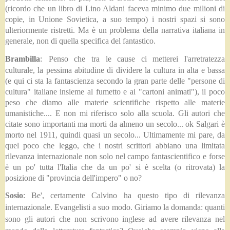
(ricordo che un libro di Lino Aldani faceva minimo due milioni di
copie, in Unione Sovietica, a suo tempo) i nostri spazi si sono
ulteriormente ristretti. Ma è un problema della narrativa italiana in
generale, non di quella specifica del fantastico.
Brambilla
:
Penso che tra le cause ci metterei l'arretratezza
culturale, la pessima abitudine di dividere la cultura in alta e bassa
(e qui ci sta la fantascienza secondo la gran parte delle "persone di
cultura" italiane insieme al fumetto e ai "cartoni animati"), il poco
peso che diamo alle materie scientifiche rispetto alle materie
umanistiche.... E non mi riferisco solo alla scuola. Gli autori che
citate sono importanti ma morti da almeno un secolo... ok Salgari è
morto nel 1911, quindi quasi un secolo... Ultimamente mi pare, da
quel poco che leggo, che i nostri scrittori abbiano una limitata
rilevanza internazionale non solo nel campo fantascientifico e forse
è un po' tutta l'Italia che da un po' si è scelta (o ritrovata) la
posizione di "provincia dell'impero" o no?
Sosio
: Be', certamente Calvino ha questo tipo di rilevanza
internazionale. Evangelisti a suo modo. Giriamo la domanda: quanti
sono gli autori che non scrivono inglese ad avere rilevanza nel