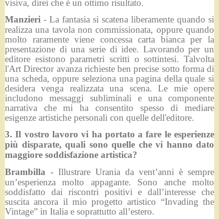
visiva, direi che è un ottimo risultato.
Manzieri
- La fantasia si scatena liberamente quando si
realizza una tavola non commissionata, oppure quando
molto raramente viene concessa carta bianca per la
presentazione di una serie di idee. Lavorando per un
editore esistono parametri scritti o sottintesi. Talvolta
l'Art Director avanza richieste ben precise sotto forma di
una scheda, oppure seleziona una pagina della quale si
desidera venga realizzata una scena. Le mie opere
includono messaggi subliminali e una componente
narrativa che mi ha consentito spesso di mediare
esigenze artistiche personali con quelle dell'editore.
3. Il vostro lavoro vi ha portato a fare le esperienze
più disparate, quali sono quelle che vi hanno dato
maggiore soddisfazione artistica?
Brambilla
- Illustrare Urania da vent’anni è sempre
un’esperienza molto appagante. Sono anche molto
soddisfatto dai riscontri positivi e dall’interesse che
suscita ancora il mio progetto artistico “Invading the
Vintage” in Italia e soprattutto all’estero.