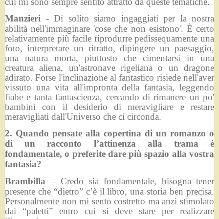
cui mi sono sempre sentito attratto da queste tematiche.
Manzieri
- Di solito siamo ingaggiati per la nostra
abilità nell'immaginare 'cose che non esistono'. È certo
relativamente più facile riprodurre pedissequamente una
foto, interpretare un ritratto, dipingere un paesaggio,
una natura morta, piuttosto che cimentarsi in una
creatura aliena, un'astronave rigeliana o un dragone
adirato. Forse l'inclinazione al fantastico risiede nell'aver
vissuto una vita all'impronta della fantasia, leggendo
fiabe e tanta fantascienza, cercando di rimanere un po'
bambini con il desiderio di meravigliare e restare
meravigliati dall'Universo che ci circonda.
2. Quando pensate alla copertina di un romanzo o
di un racconto l’attinenza alla trama è
fondamentale, o preferite dare più spazio alla vostra
fantasia?
Brambilla
– Credo sia fondamentale, bisogna tener
presente che “dietro” c’è il libro, una storia ben precisa.
Personalmente non mi sento costretto ma anzi stimolato
dai “paletti” entro cui si deve stare per realizzare