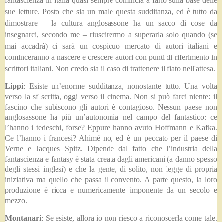
fantascienza in Italia quasi sempre comincia a farlo sulla base delle
sue letture. Posto che sia un male questa sudditanza, ed è tutto da
dimostrare – la cultura anglosassone ha un sacco di cose da
insegnarci, secondo me – riuscirermo a superarla solo quando (se
mai accadrà) ci sarà un cospicuo mercato di autori italiani e
cominceranno a nascere e crescere autori con punti di riferimento in
scrittori italiani. Non credo sia il caso di trattenere il fiato nell'attesa.
Lippi
: Esiste un’enorme sudditanza, nonostante tutto. Una volta
verso la sf scritta, oggi verso il cinema. Non si può farci niente: il
fascino che subiscono gli autori è contagioso. Nessun paese non
anglosassone ha più un’autonomia nel campo del fantastico: ce
l’hanno i tedeschi, forse? Eppure hanno avuto Hoffmann e Kafka.
Ce l’hanno i francesi? Ahimé no, ed è un peccato per il paese di
Verne e Jacques Spitz. Dipende dal fatto che l’industria della
fantascienza e fantasy è stata creata dagli americani (a danno spesso
degli stessi inglesi) e che la gente, di solito, non legge di propria
iniziativa ma quello che passa il convento. A parte questo, la loro
produzione è ricca e numericamente imponente da un secolo e
mezzo.
Montanari
: Se esiste, allora io non riesco a riconoscerla come tale.