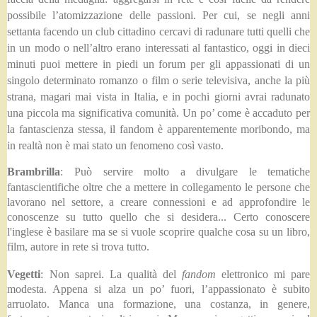
possibile l’atomizzazione delle passioni. Per cui, se negli anni
settanta facendo un club cittadino cercavi di radunare tutti quelli che
in un modo o nell’altro erano interessati al fantastico, oggi in dieci
minuti puoi mettere in piedi un forum per gli appassionati di un
singolo determinato romanzo o film o serie televisiva, anche la più
strana, magari mai vista in Italia, e in pochi giorni avrai radunato
una piccola ma significativa comunità. Un po’ come è accaduto per
la fantascienza stessa, il fandom è apparentemente moribondo, ma
in realtà non è mai stato un fenomeno così vasto.
Brambrilla
:
Può servire molto a divulgare le tematiche
fantascientifiche oltre che a mettere in collegamento le persone che
lavorano nel settore, a creare connessioni e ad approfondire le
conoscenze su tutto quello che si desidera... Certo conoscere
l'inglese è basilare ma se si vuole scoprire qualche cosa su un libro,
film, autore in rete si trova tutto.
Vegetti
:
Non saprei. La qualità del
fandom
elettronico mi pare
modesta. Appena si alza un po’ fuori, l’appassionato è subito
arruolato. Manca una formazione, una costanza, in genere,