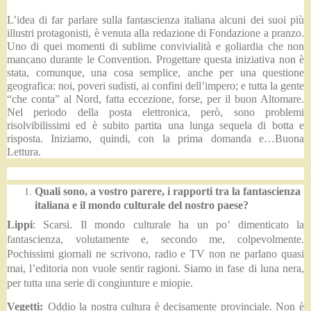
L’idea di far parlare sulla fantascienza italiana alcuni dei suoi più
illustri protagonisti, è venuta alla redazione di Fondazione a pranzo.
Uno di quei momenti di sublime convivialità e goliardia che non
mancano durante le Convention. Progettare questa iniziativa non è
stata, comunque, una cosa semplice, anche per una questione
geografica: noi, poveri sudisti, ai confini dell’impero; e tutta la gente
“che conta” al Nord, fatta eccezione, forse, per il buon Altomare.
Nel periodo della posta elettronica, però, sono problemi
risolvibilissimi ed è subito partita una lunga sequela di botta e
risposta. Iniziamo, quindi, con la prima domanda e…Buona
Lettura.
Quali sono, a vostro parere, i rapporti tra la fantascienza
italiana e il mondo culturale del nostro paese?
Lippi
: Scarsi. Il mondo culturale ha un po’ dimenticato la
fantascienza, volutamente e, secondo me, colpevolmente.
Pochissimi giornali ne scrivono, radio e TV non ne parlano quasi
mai, l’editoria non vuole sentir ragioni. Siamo in fase di luna nera,
per tutta una serie di congiunture e miopie.
Vegetti:
Oddio la nostra cultura è decisamente provinciale. Non è