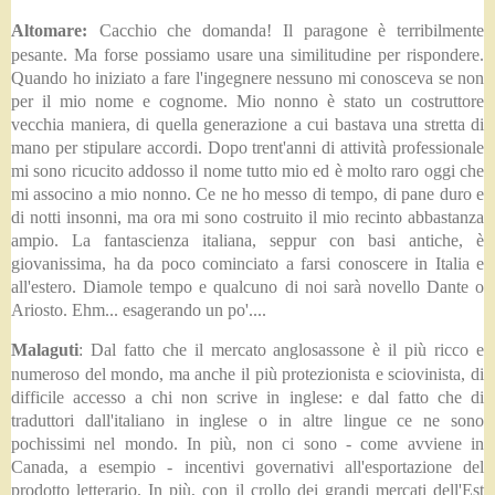
Altomare:
Cacchio che domanda! Il paragone è terribilmente
pesante. Ma forse possiamo usare una similitudine per rispondere.
Quando ho iniziato a fare l'ingegnere nessuno mi conosceva se non
per il mio nome e cognome. Mio nonno è stato un costruttore
vecchia maniera, di quella generazione a cui bastava una stretta di
mano per stipulare accordi. Dopo trent'anni di attività professionale
mi sono ricucito addosso il nome tutto mio ed è molto raro oggi che
mi associno a mio nonno. Ce ne ho messo di tempo, di pane duro e
di notti insonni, ma ora mi sono costruito il mio recinto abbastanza
ampio. La fantascienza italiana, seppur con basi antiche, è
giovanissima, ha da poco cominciato a farsi conoscere in Italia e
all'estero. Diamole tempo e qualcuno di noi sarà novello Dante o
Ariosto. Ehm... esagerando un po'....
Malaguti
: Dal fatto che il mercato anglosassone è il più ricco e
numeroso del mondo, ma anche il più protezionista e sciovinista, di
difficile accesso a chi non scrive in inglese: e dal fatto che di
traduttori dall'italiano in inglese o in altre lingue ce ne sono
pochissimi nel mondo. In più, non ci sono - come avviene in
Canada, a esempio - incentivi governativi all'esportazione del
prodotto letterario. In più, con il crollo dei grandi mercati dell'Est