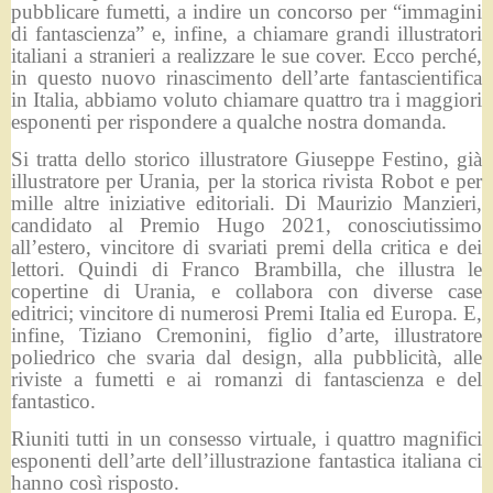
pubblicare fumetti, a indire un concorso per “immagini
di fantascienza” e, infine, a chiamare grandi illustratori
italiani a stranieri a realizzare le sue cover. Ecco perché,
in questo nuovo rinascimento dell’arte fantascientifica
in Italia, abbiamo voluto chiamare quattro tra i maggiori
esponenti per rispondere a qualche nostra domanda.
Si tratta dello storico illustratore Giuseppe Festino, già
illustratore per Urania, per la storica rivista Robot e per
mille altre iniziative editoriali. Di Maurizio Manzieri,
candidato al Premio Hugo 2021, conosciutissimo
all’estero, vincitore di svariati premi della critica e dei
lettori. Quindi di Franco Brambilla, che illustra le
copertine di Urania, e collabora con diverse case
editrici; vincitore di numerosi Premi Italia ed Europa. E,
infine, Tiziano Cremonini, figlio d’arte, illustratore
poliedrico che svaria dal design, alla pubblicità, alle
riviste a fumetti e ai romanzi di fantascienza e del
fantastico.
Riuniti tutti in un consesso virtuale, i quattro magnifici
esponenti dell’arte dell’illustrazione fantastica italiana ci
hanno così risposto.