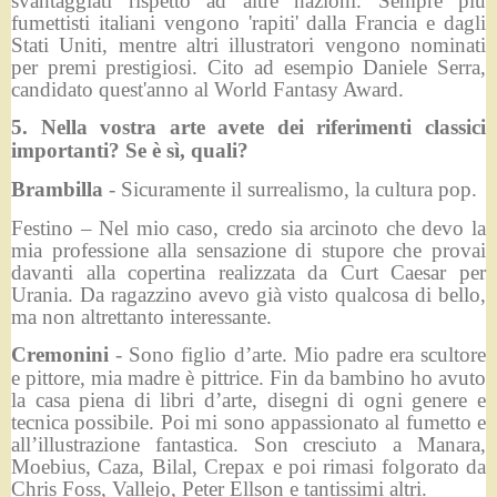
svantaggiati rispetto ad altre nazioni. Sempre più
fumettisti italiani vengono 'rapiti' dalla Francia e dagli
Stati Uniti, mentre altri illustratori vengono nominati
per premi prestigiosi. Cito ad esempio Daniele Serra,
candidato quest'anno al World Fantasy Award.
5. Nella vostra arte avete dei riferimenti classici
importanti? Se è sì, quali?
Brambilla
- Sicuramente il surrealismo, la cultura pop.
Festino – Nel mio caso, credo sia arcinoto che devo la
mia professione alla sensazione di stupore che provai
davanti alla copertina realizzata da Curt Caesar per
Urania. Da ragazzino avevo già visto qualcosa di bello,
ma non altrettanto interessante.
Cremonini
- Sono figlio d’arte. Mio padre era scultore
e pittore, mia madre è pittrice. Fin da bambino ho avuto
la casa piena di libri d’arte, disegni di ogni genere e
tecnica possibile. Poi mi sono appassionato al fumetto e
all’illustrazione fantastica. Son cresciuto a Manara,
Moebius, Caza, Bilal, Crepax e poi rimasi folgorato da
Chris Foss, Vallejo, Peter Ellson e tantissimi altri.