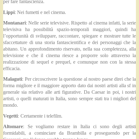
per fare fantascienza.
Lippi
: Nei fumetti e nel cinema.
Montanari
: Nelle serie televisive. Rispetto al cinema infatti, la serie
televisiva ha possibilità spazio-temporali maggiori, quindi ha
l’opportunità di sviluppare, raccontare, spiegare e mostrare tutte le
sfaccettature di una storia fantascientifica e dei personaggi che la
abitano. Un approfondimento riservato, nella sua completezza, alla
televisione e che il cinema riesce a proporre solo attraverso la
realizzazione di sequel e prequel, e comunque non con la stessa
efficacia.
Malaguti
: Per circoscrivere la questione al nostro paese direi che la
forma migliore e il maggiore apporto dato dai nostri artisti alla sf in
generale sia relativo alle arti figurative. Da Caesar in poi, i nostri
artisti, o quelli maturati in Italia, sono sempre stati tra i migliori del
mondo.
Vegetti
:
Certamente i telefilm.
Altomare
: Se vogliamo restare in Italia ci sono degli artisti
formidabili, a cominciare da Brambilla e proseguendo per la