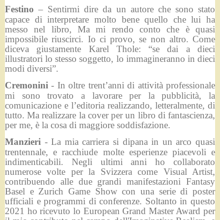
Festino
– Sentirmi dire da un autore che sono stato
capace di interpretare molto bene quello che lui ha
messo nel libro, Ma mi rendo conto che è quasi
impossibile riuscirci. Io ci provo, se non altro. Come
diceva giustamente Karel Thole: “se dai a dieci
illustratori lo stesso soggetto, lo immagineranno in dieci
modi diversi”.
Cremonini
- In oltre trent’anni di attività professionale
mi sono trovato a lavorare per la pubblicità, la
comunicazione e l’editoria realizzando, letteralmente, di
tutto. Ma realizzare la cover per un libro di fantascienza,
per me, è la cosa di maggiore soddisfazione.
Manzieri
- La mia carriera si dipana in un arco quasi
trentennale, e racchiude molte esperienze piacevoli e
indimenticabili. Negli ultimi anni ho collaborato
numerose volte per la Svizzera come Visual Artist,
contribuendo alle due grandi manifestazioni Fantasy
Basel e Zurich Game Show con una serie di poster
ufficiali e programmi di conferenze. Soltanto in questo
2021 ho ricevuto lo European Grand Master Award per