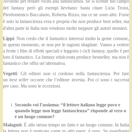
Avoledo per restare vicini alla fantascienza. Se si scende nel campo
del fantasy però gli esempi lievitano: basta citare Licia Troisi,
Pierdomenico Baccalario, Roberta Rizzo, ma ce ne sono altri. Forse
è solo la fantascienza vera e propria che non produce best seller, ma
d'altra parte in Italia non vendono molto neppure gli autori stranieri.
Lippi
: Non credo che il fantastico interessi molto la gente comune,
in questo momento, se non per le ragioni sbagliate. Vanno a vedere
a frotte i film di effetti speciali e leggono i cicli fantasy, quello è per
loro il fantastico. La fantasy edulcorata produce bestseller, ma non è
fantastico che offra un’alternativa.
Vegetti
:
Gli editori non ci credono nella fantascienza. Per fare
un
best seller
occorre che l’editore investa. Poi ci sono i successi
per caso. Ma sono le eccezioni.
Secondo voi l’assioma: “il lettore italiano legge poco e
quando legge non legge fantascienza” risponde al vero o
è un luogo comune?
Malaguti:
È allo stesso tempo un fatto e un luogo comune. In Italia
la lettura non è praticata come in altri paesi, è vero. Se guardiamo