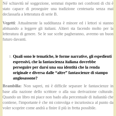
Né schiavitù né soggezione, semmai rispetto nei confronti di chi è
stato capace di proseguire una tradizione centenaria senza mai
declassarla a letteratura di serie B.
Vegetti
:
Attualmente la sudditanza è minore ed i lettori si stanno
abituando a leggere gli italiani. Altieri sta facendo molto per la
letteratura di genere. Se le sue scelte pagheranno, avremo un buon
futuro davanti.
Quali sono le tematiche, le forme narrative, gli espedienti
espressivi, che la fantascienza italiana dovrebbe
perseguire per darsi una sua identità che la renda
originale e diversa dalle “altre” fantascienze di stampo
anglosassone?
Brambilla:
Non saprei, mi è difficile separare le fantascienze in
base alla nazione dello scrittore o alla sua derivazione culturale.
Quando un libro mi piace non bado alla percentuale di italianità che
contiene, l'importante è che mi coinvolga e incuriosisca al punto da
voler scoprire come andrà a finire il più in fretta possibile.