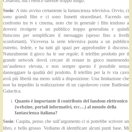
Cesaroni, ma l’elenco sarebbe troppo lungo.
Sosio
:
A mio avviso certamente la fantascienza televisiva. Ovvio, ci
sono grandi film e ci sono fumetti straordinari. Facendo un
confronto tra tv e cinema, noto che in generale i film tendono a
doversi rivolgere a un pubblico troppo generalista e quindi
finiscono per semplificare il messaggio (spesso fino a livelli
sconfortanti). Viceversa la serie televisiva punta a un pubblico
ristretto, fedele, e ha tutti gli spazi per approfondire il discorso.
Naturalmente il gioco ha le sue regole; il telefilm prodotto per il
grande network dovrà cercare di restare in gioco mantenendo
un’audience elevata, e non sempre questo è possibile senza
danneggiare la qualità del prodotto. Il telefilm per la tv via cavo
avrà più libertà ma meno soldi a disposizione. Una limitazione che
non ha impedito la realizzazione di un capolavoro come Battlestar
Galactica.
Quanto è importante il contributo del fandom elettronico
(webzine, portali informativi, ecc…) al mondo della
fantascienza italiana?
Sosio
: Caspita, penso che sull’argomento ci si potrebbe scrivere un
libro, e bello grosso. Vediamo di identificare alcuni punti base. Mi