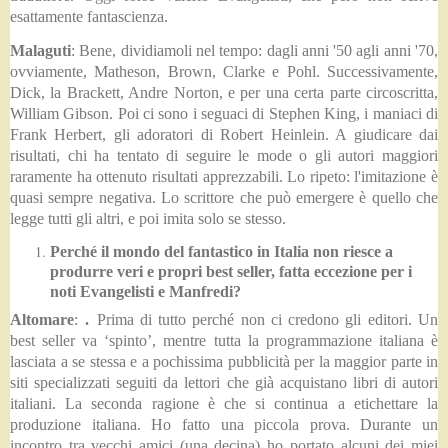
esattamente fantascienza.
Malaguti
: Bene, dividiamoli nel tempo: dagli anni '50 agli anni '70,
ovviamente, Matheson, Brown, Clarke e Pohl. Successivamente,
Dick, la Brackett, Andre Norton, e per una certa parte circoscritta,
William Gibson. Poi ci sono i seguaci di Stephen King, i maniaci di
Frank Herbert, gli adoratori di Robert Heinlein. A giudicare dai
risultati, chi ha tentato di seguire le mode o gli autori maggiori
raramente ha ottenuto risultati apprezzabili. Lo ripeto: l'imitazione è
quasi sempre negativa. Lo scrittore che può emergere è quello che
legge tutti gli altri, e poi imita solo se stesso.
Perché il mondo del fantastico in Italia non riesce a
produrre veri e propri best seller, fatta eccezione per i
noti Evangelisti e Manfredi?
Altomare
:
.
Prima di tutto perché non ci credono gli editori. Un
best seller va ‘spinto’, mentre tutta la programmazione italiana è
lasciata a se stessa e a pochissima pubblicità per la maggior parte in
siti specializzati seguiti da lettori che già acquistano libri di autori
italiani. La seconda ragione è che si continua a etichettare la
produzione italiana. Ho fatto una piccola prova. Durante un
incontro tra vecchi amici (una decina) ho portato alcuni dei miei