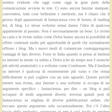
sembra evidente che oggi come oggi la gran parte della
comunicazione avviene in rete. Ci sono ancora fanzine stampate,
convention, tutte cose bellissime e meritorie, ma è chiaro che il
grosso degli appassionati di fantascienza vive di forum, di mailing
list, di blog. Le stesse webzine ormai danno l’idea di qualcosa
appartenente al passato. Non è necessariamente un bene. Le riviste
su carta o le riviste online come
Delos
hanno ancora la possibilità di
offrire contenuti molto più approfonditi di quelli che normalmente
offrono i blog. Ma i nuovi modi di comunicare contrappongono
vantaggi di tipo diverso. Forse in Italia quando si pensa al fandom
su internet la mente va subito a Delos (che da tempo non è neanche
più attività amatoriale) o a webzine come
Continuum
. Ma il fandom
su internet è qualcosa di enormemente più vasto e che ormai
difficilmente si può cogliere con un solo sguardo. Questo perché
mentre una rivista, una fanzine o una webzine si occupa di un
argomento specifico - fantascienza, per dire - un blog si può
occupare di molti argomenti diversi; troverai quindi post di
fantascienza su migliaia di diverse pubblicazioni online, che
toccano questo argomento solo occasionalmente. Poi c’è l’altra
faccia della medaglia: aggregarsi in rete è così facile da rendere