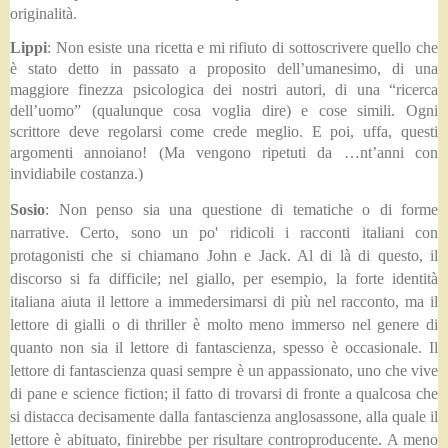
originalità.
Lippi
: Non esiste una ricetta e mi rifiuto di sottoscrivere quello che
è stato detto in passato a proposito dell’umanesimo, di una
maggiore finezza psicologica dei nostri autori, di una “ricerca
dell’uomo” (qualunque cosa voglia dire) e cose simili. Ogni
scrittore deve regolarsi come crede meglio. E poi, uffa, questi
argomenti annoiano! (Ma vengono ripetuti da …nt’anni con
invidiabile costanza.)
Sosio
: Non penso sia una questione di tematiche o di forme
narrative. Certo, sono un po' ridicoli i racconti italiani con
protagonisti che si chiamano John e Jack. Al di là di questo, il
discorso si fa difficile; nel giallo, per esempio, la forte identità
italiana aiuta il lettore a immedersimarsi di più nel racconto, ma il
lettore di gialli o di thriller è molto meno immerso nel genere di
quanto non sia il lettore di fantascienza, spesso è occasionale. Il
lettore di fantascienza quasi sempre è un appassionato, uno che vive
di pane e science fiction; il fatto di trovarsi di fronte a qualcosa che
si distacca decisamente dalla fantascienza anglosassone, alla quale il
lettore è abituato, finirebbe per risultare controproducente. A meno