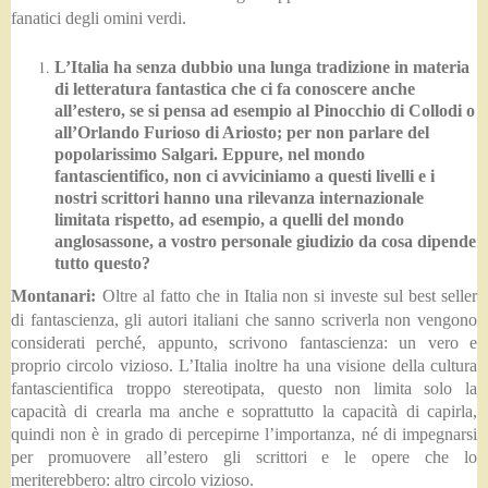
fanatici degli omini verdi.
L’Italia ha senza dubbio una lunga tradizione in materia
di letteratura fantastica che ci fa conoscere anche
all’estero, se si pensa ad esempio al Pinocchio di Collodi o
all’Orlando Furioso di Ariosto; per non parlare del
popolarissimo Salgari. Eppure, nel mondo
fantascientifico, non ci avviciniamo a questi livelli e i
nostri scrittori hanno una rilevanza internazionale
limitata rispetto, ad esempio, a quelli del mondo
anglosassone, a vostro personale giudizio da cosa dipende
tutto questo?
Montanari:
Oltre al fatto che in Italia non si investe sul best seller
di fantascienza, gli autori italiani che sanno scriverla non vengono
considerati perché, appunto, scrivono fantascienza: un vero e
proprio circolo vizioso. L’Italia inoltre ha una visione della cultura
fantascientifica troppo stereotipata, questo non limita solo la
capacità di crearla ma anche e soprattutto la capacità di capirla,
quindi non è in grado di percepirne l’importanza, né di impegnarsi
per promuovere all’estero gli scrittori e le opere che lo
meriterebbero: altro circolo vizioso.