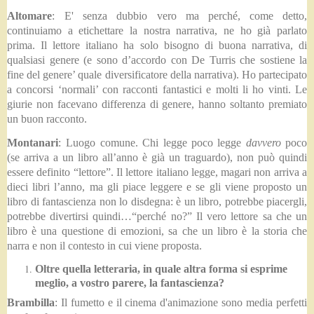
Altomare
:
E' senza dubbio vero ma perché, come detto,
continuiamo a etichettare la nostra narrativa, ne ho già parlato
prima. Il lettore italiano ha solo bisogno di buona narrativa, di
qualsiasi genere (e sono d’accordo con De Turris che sostiene la
fine del genere’ quale diversificatore della narrativa). Ho partecipato
a concorsi ‘normali’ con racconti fantastici e molti li ho vinti. Le
giurie non facevano differenza di genere, hanno soltanto premiato
un buon racconto.
Montanari
:
Luogo comune. Chi legge poco legge
davvero
poco
(se arriva a un libro all’anno è già un traguardo), non può quindi
essere definito “lettore”. Il lettore italiano legge, magari non arriva a
dieci libri l’anno, ma gli piace leggere e se gli viene proposto un
libro di fantascienza non lo disdegna: è un libro, potrebbe piacergli,
potrebbe divertirsi quindi…“perché no?” Il vero lettore sa che un
libro è una questione di emozioni, sa che un libro è la storia che
narra e non il contesto in cui viene proposta.
Oltre quella letteraria, in quale altra forma si esprime
meglio, a vostro parere, la fantascienza?
Brambilla
: Il fumetto e il cinema d'animazione sono media perfetti