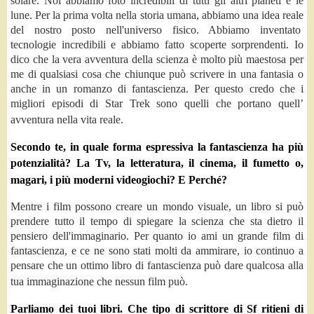
solare. Noi abbiamo foto incredibili di tutti gli altri pianeti e le
lune. Per la prima volta nella storia umana, abbiamo una idea reale
del nostro posto nell'universo fisico. Abbiamo inventato
tecnologie incredibili e abbiamo fatto scoperte sorprendenti. Io
dico che la vera avventura della scienza è molto più maestosa per
me di qualsiasi cosa che chiunque può scrivere in una fantasia o
anche in un romanzo di fantascienza. Per questo credo che i
migliori episodi di Star Trek sono quelli che portano quell’
avventura nella vita reale.
Secondo te, in quale forma espressiva la fantascienza ha più
potenzialità? La Tv, la letteratura, il cinema, il fumetto o,
magari, i più moderni videogiochi? E Perché?
Mentre i film possono creare un mondo visuale, un libro si può
prendere tutto il tempo di spiegare la scienza che sta dietro il
pensiero dell'immaginario. Per quanto io ami un grande film di
fantascienza, e ce ne sono stati molti da ammirare, io continuo a
pensare che un ottimo libro di fantascienza può dare qualcosa alla
tua immaginazione che nessun film può.
Parliamo dei tuoi libri. Che tipo di scrittore di Sf ritieni di