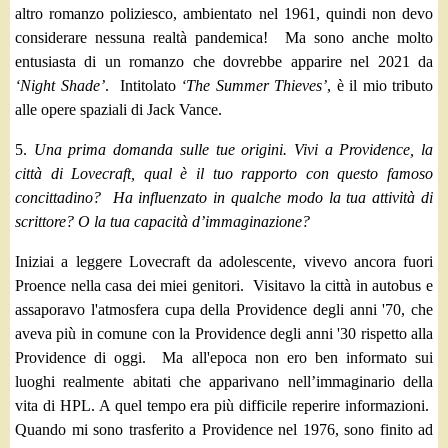
altro romanzo poliziesco, ambientato nel 1961, quindi non devo
considerare nessuna realtà pandemica! Ma sono anche molto
entusiasta di un romanzo che dovrebbe apparire nel 2021 da
‘Night Shade’
. Intitolato
‘The Summer Thieves’
, è il mio tributo
alle opere spaziali di Jack Vance.
5.
Una prima domanda sulle tue origini. Vivi a Providence, la
città di Lovecraft, qual è il tuo rapporto con questo famoso
concittadino? Ha influenzato in qualche modo la tua attività di
scrittore? O la tua capacità d’immaginazione?
Ini
ziai a leggere Lovecraft da adolescente, vivevo ancora fuori
Proence nella casa dei miei genitori. Visitavo la città in autobus e
assaporavo l'atmosfera cupa della Providence degli anni '70, che
aveva più in comune con la Providence degli anni '30 rispetto alla
Providence di oggi. Ma all'epoca non ero ben informato sui
luoghi realmente abitati che apparivano nell’immaginario della
vita di HPL. A quel tempo era più difficile reperire informazioni.
Quando mi sono trasferito a Providence nel 1976, sono finito ad