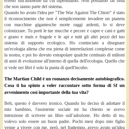
effetto sull'ambiente da cui dipendiamo. Non possiamo far finta
che non siamo parte del sistema.
Quando ho avuto l'idea per "The War Against The Chtorr" è stato
il riconoscimento che non è semplicemente invadere un pianeta
con macchine gigantesche morte raggi ardenti, lo si deve
colonizzare. Tu porti le tue mucche e pecore e capre e cani e gatti
e grano e mais e fragole e le api e tutti gli altri pezzi del tuo
sistema di supporto ecologico. Ho cominciato a disegnare
un'ecologia aliena che era piena di interrelazioni complesse come
la nostra, e poi ho dovuto estrapolare qualche centinaio di milioni
di anni di evoluzione all'interno di quella dell'ecologia. Quello che
si vede nei libri è solo la punta di quell'incubo.
The Martian Child è un romanzo decisamente autobiografico.
Cosa ti ha spinto a voler raccontare sotto forma di Sf un
avvenimento così importante della tua vita?
Beh, questo è davvero ironico. Quando ho deciso di adottare il
mio bambino, l'assistente sociale mi ha chiesto se avevo
intenzione di scrivere un libro sull’adozione. Ho detto di no,
volevo solo essere un buon padre. Pochi mesi dopo mio figlio
venne a vivere con me, però, nel frattempo, avevo avuto un'idea