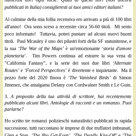
pubblicati in Italia) consiglieresti ai tuoi amici editori italiani?
Al culmine della mia follia recensiva ero arrivato a più di 100 libri
all'anno!
Ora sono sceso a recensire circa 50-60 titoli.
Mi sento
poco informato! Tuttavia, potrei puntare ad alcuni nuovi buoni
titoli. Paul Mcauley è uno dei pilastri forti della SF statunitense, e
la sua
‘The War of the Maps’
è un'emozionante ‘
storia d'amore
planetaria
’. Tim Powers continua ad estrarre la sua vena di
"California Fantasy", e la serie dei suoi due libri
‘Alternate
Routes’
e
‘Forced Perspectives’
è divertente e inquietante. Ma il
pezzo forte del 2020 finora è
‘The Vanished Birds’
di Simon
Jimenez, che amalgama Delany con Cordwainer Smith e Le Guin.
3.
A proposito della tua attività di scrittore, hai recentemente
pubblicato alcuni libri. Antologie di racconti e un romanzo. Puoi
parlarne?
Ho scritto tre romanzi polizieschi naturalistici pubblicati in rapida
successione, tutti raccontano le imprese di due truffatori imbranati,
Glen e Stan.
‘The Big Get-Even’
,
‘The Deadly Kiss-Off’
e ’The