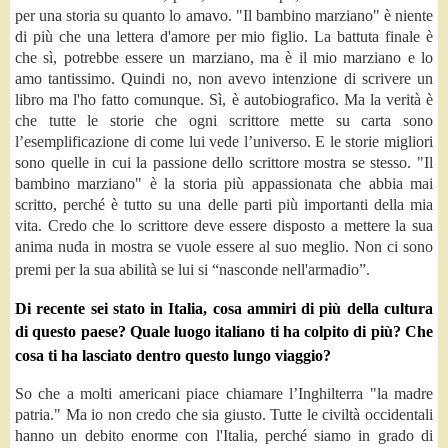
per una storia su quanto lo amavo. "Il bambino marziano" è niente
di più che una lettera d'amore per mio figlio. La battuta finale è
che sì, potrebbe essere un marziano, ma è il mio marziano e lo
amo tantissimo. Quindi no, non avevo intenzione di scrivere un
libro ma l'ho fatto comunque. Sì, è autobiografico. Ma la verità è
che tutte le storie che ogni scrittore mette su carta sono
l’esemplificazione di come lui vede l’universo. E le storie migliori
sono quelle in cui la passione dello scrittore mostra se stesso. "Il
bambino marziano" è la storia più appassionata che abbia mai
scritto, perché è tutto su una delle parti più importanti della mia
vita. Credo che lo scrittore deve essere disposto a mettere la sua
anima nuda in mostra se vuole essere al suo meglio. Non ci sono
premi per la sua abilità se lui si “nasconde nell'armadio”.
Di recente sei stato in Italia, cosa ammiri di più della cultura
di questo paese? Quale luogo italiano ti ha colpito di più? Che
cosa ti ha lasciato dentro questo lungo viaggio?
So che a molti americani piace chiamare l’Inghilterra "la madre
patria." Ma io non credo che sia giusto. Tutte le civiltà occidentali
hanno un debito enorme con l'Italia, perché siamo in grado di