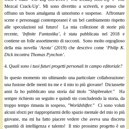
Mezcal Crack-Up’.
Mi sono divertito a scriverli, e penso che
offrano un buon amalgama di umorismo e suspense. Affrontare
scene e personaggi contemporanei è un bel cambiamento rispetto
alle speculazioni sul futuro! La mia collezione di storie più
recente,
‘Infinite Fantastika’
, è stata pubblicata nel 2018 e
contiene un folle assortimento di racconti. Sono molto orgoglioso
della mia novella
‘Aeota’
(2019) che descrivo come
‘Philip K.
Dick incontra Thomas Pynchon’
.
4.
Quali sono i tuoi futuri progetti personali in campo editoriale?
In questo momento sto ultimando una particolare collaborazione:
una fusione delle menti tra me e il mio io più giovane! Diciassette
anni fa ho pubblicato una storia dal titolo
"Shipbreaker."
Ha
sempre richiesto un seguito e quindi sto concludendo la storia, da
troppo tempo rimasta in sospeso,
"Worldshifter."
Ci sono voluti
alcuni sforzi per riappropriarmi dello spazio mentale del mio io più
giovane, ma mi ha fatto piacere vedere che aveva una discreta
quantità di intelligenza e talento! Il mio prossimo progetto è un