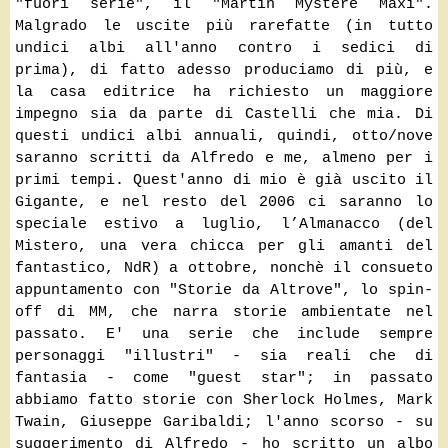
"fuori serie", il "Martin Mystère Maxi".
Malgrado le uscite più rarefatte (in tutto
undici albi all'anno contro i sedici di
prima), di fatto adesso produciamo di più, e
la casa editrice ha richiesto un maggiore
impegno sia da parte di Castelli che mia. Di
questi undici albi annuali, quindi, otto/nove
saranno scritti da Alfredo e me, almeno per i
primi tempi. Quest'anno di mio è già uscito il
Gigante, e nel resto del 2006 ci saranno lo
speciale estivo a luglio, l’Almanacco (del
Mistero, una vera chicca per gli amanti del
fantastico, NdR) a ottobre, nonchè il consueto
appuntamento con "Storie da Altrove", lo spin-
off di MM, che narra storie ambientate nel
passato. E' una serie che include sempre
personaggi "illustri" - sia reali che di
fantasia - come "guest star"; in passato
abbiamo fatto storie con Sherlock Holmes, Mark
Twain, Giuseppe Garibaldi; l'anno scorso - su
suggerimento di Alfredo - ho scritto un albo