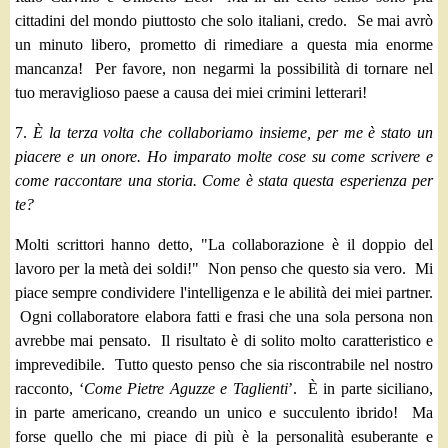
cittadini del mondo piuttosto che solo italiani, credo. Se mai avrò
un minuto libero, prometto di rimediare a questa mia enorme
mancanza! Per favore, non negarmi la possibilità di tornare nel
tuo meraviglioso paese a causa dei miei crimini letterari!
7.
È la terza volta che collaboriamo insieme, per me è stato un
piacere e un onore. Ho imparato molte cose su come scrivere e
come raccontare una storia. Come è stata questa esperienza per
te?
Molti scrittori hanno detto, "La collaborazione è il doppio del
lavoro per la metà dei soldi!" Non penso che questo sia vero. Mi
piace sempre condividere l'intelligenza e le abilità dei miei partner.
Ogni collaboratore elabora fatti e frasi che una sola persona non
avrebbe mai pensato. Il risultato è di solito molto caratteristico e
imprevedibile. Tutto questo penso che sia riscontrabile nel nostro
racconto, ‘
Come Pietre Aguzze e Taglienti
’. È in parte siciliano,
in parte americano, creando un unico e succulento ibrido! Ma
forse quello che mi piace di più è la personalità esuberante e