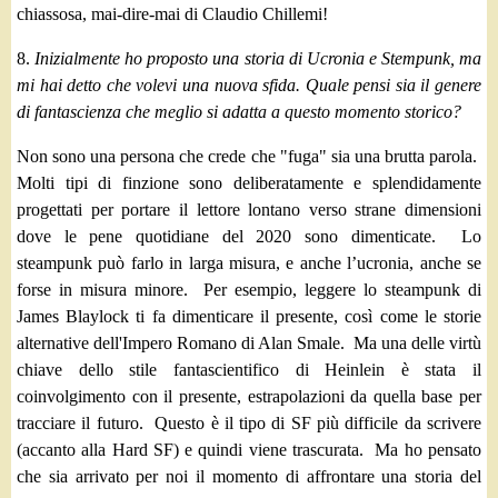
chiassosa, mai-dire-mai di Claudio Chillemi!
8.
Inizialmente ho proposto una storia di Ucronia e Stempunk, ma
mi hai detto che volevi una nuova sfida. Quale pensi sia il genere
di fantascienza che meglio si adatta a questo momento storico?
Non sono una persona che crede che "fuga" sia una brutta parola.
Molti tipi di finzione sono deliberatamente e splendidamente
progettati per portare il lettore lontano verso strane dimensioni
dove le pene quotidiane del 2020 sono dimenticate. Lo
steampunk può farlo in larga misura, e anche l’ucronia, anche se
forse in misura minore. Per esempio, leggere lo steampunk di
James Blaylock ti fa dimenticare il presente, così come le storie
alternative dell'Impero Romano di Alan Smale. Ma una delle virtù
chiave dello stile fantascientifico di Heinlein è stata il
coinvolgimento con il presente, estrapolazioni da quella base per
tracciare il futuro. Questo è il tipo di SF più difficile da scrivere
(accanto alla Hard SF) e quindi viene trascurata. Ma ho
pensato
che sia arrivato per noi il momento di affrontare una storia del