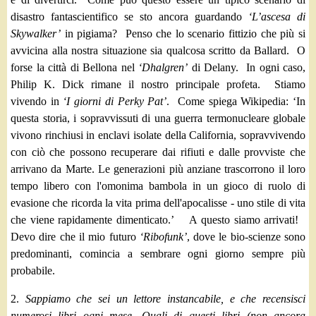
disastro fantascientifico se sto ancora guardando
‘L’ascesa di
Skywalker’
in pigiama? Penso che lo scenario fittizio che più si
avvicina alla nostra situazione sia qualcosa scritto da Ballard. O
forse la città di Bellona nel
‘Dhalgren’
di Delany. In ogni caso,
Philip K. Dick rimane il nostro principale profeta. Stiamo
vivendo in
‘I giorni di Perky Pat’
. Come spiega Wikipedia: ‘In
questa storia, i sopravvissuti di una guerra termonucleare globale
vivono rinchiusi in enclavi isolate della California, sopravvivendo
con ciò che possono recuperare dai rifiuti e dalle provviste che
arrivano da Marte. Le generazioni più anziane trascorrono il loro
tempo libero con l'omonima bambola in un gioco di ruolo di
evasione che ricorda la vita prima dell'apocalisse - uno stile di vita
che viene rapidamente dimenticato.’ A questo siamo arrivati!
Devo dire che il mio futuro
‘Ribofunk’
, dove le bio-scienze sono
predominanti, comincia a sembrare ogni giorno sempre più
probabile.
2.
Sappiamo che sei un lettore instancabile, e che recensisci
numerosi libri ogni mese. Quali di questi libri (non ancora