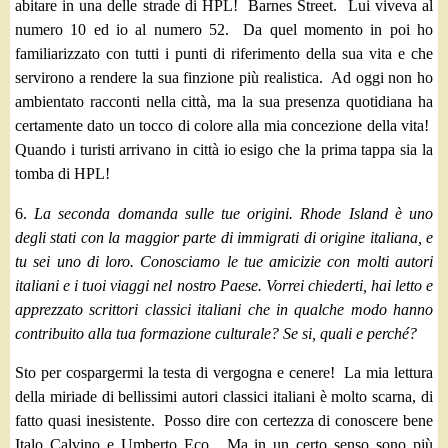
abitare in una delle strade di HPL!
Barnes Street.
Lui viveva al
numero 10 ed io al numero 52. Da quel momento in poi ho
familiarizzato con tutti i punti di riferimento della sua vita e che
servirono a rendere la sua finzione più realistica. Ad oggi non ho
ambientato racconti nella città, ma la sua presenza quotidiana ha
certamente dato un tocco di colore alla mia concezione della vita!
Quando i turisti arrivano in città io esigo che la prima tappa sia la
tomba di HPL!
6.
La seconda domanda sulle tue origini. Rhode Island è uno
degli stati con la maggior parte di immigrati di origine italiana, e
tu sei uno di loro. Conosciamo le tue amicizie con molti autori
italiani e i tuoi viaggi nel nostro Paese. Vorrei chiederti, hai letto e
apprezzato scrittori classici italiani che in qualche modo hanno
contribuito alla tua formazione culturale? Se si, quali e perché?
Sto per cospargermi la testa di vergogna e cenere! La mia lettura
della miriade di bellissimi autori classici italiani è molto scarna, di
fatto quasi inesistente. Posso dire con certezza di conoscere bene
Italo Calvino e Umberto Eco. Ma in un certo senso sono più