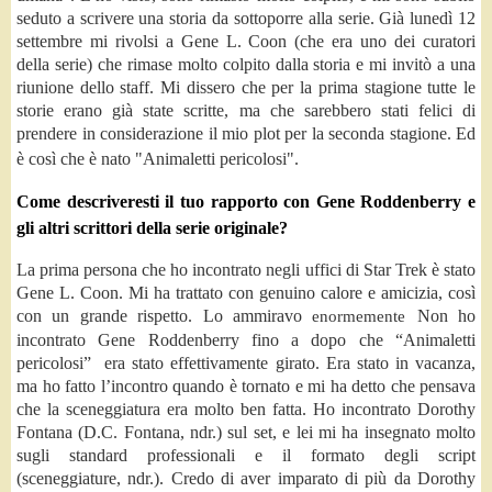
seduto a scrivere una storia da sottoporre alla serie. Già lunedì 12
settembre mi rivolsi a Gene L. Coon (che era uno dei curatori
della serie) che rimase molto colpito dalla storia e mi invitò a una
riunione dello staff. Mi dissero che per la prima stagione tutte le
storie erano già state scritte, ma che sarebbero stati felici di
prendere in considerazione il mio plot per la seconda stagione. Ed
è così che è nato "Animaletti pericolosi".
Come descriveresti il tuo rapporto con Gene Roddenberry e
gli altri scrittori della serie originale?
La prima persona che ho incontrato negli uffici di Star Trek è stato
Gene L. Coon. Mi ha trattato con genuino calore e amicizia, così
con un grande rispetto. Lo ammiravo
enormemente
Non ho
incontrato Gene Roddenberry fino a dopo che “Animaletti
pericolosi” era stato effettivamente girato. Era stato in vacanza,
ma ho fatto l’incontro quando è tornato e mi ha detto che pensava
che la sceneggiatura era molto ben fatta. Ho incontrato Dorothy
Fontana (D.C. Fontana, ndr.) sul set, e lei mi ha insegnato molto
sugli standard professionali e il formato degli script
(sceneggiature, ndr.). Credo di aver imparato di più da Dorothy