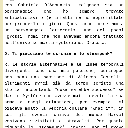
con Gabriele D’Annunzio, malgrado sia un
personaggio che ho sempre trovato
antipaticissimo (e infatti ne ho approfittato
per prenderlo in giro). Quest’anno torneremo a
un personaggio letterario, uno dei pochi
"grossi" nomi che non avevamo ancora trattato
nell'universo martinmysteriano: Dracula.
D. Ti piacciano le ucronie e lo steampunk?
R. Le storie alternative e le linee temporali
divergenti sono una mia passione; purtroppo
non sono una passione di Alfredo Castelli,
altrimenti avrei già da tempo scritto una
storia raccontando "cosa sarebbe successo" se
Martin Mystère non avesse mai ricevuto la sua
arma a raggi atlantidea, per esempio. Mi
piaceva molto la vecchia collana "What if", in
cui gli eventi chiave del mondo Marvel
venivano rivisitati e stravolti. Per quanto
riguarda lo "steampunk", invece, non mi aveva